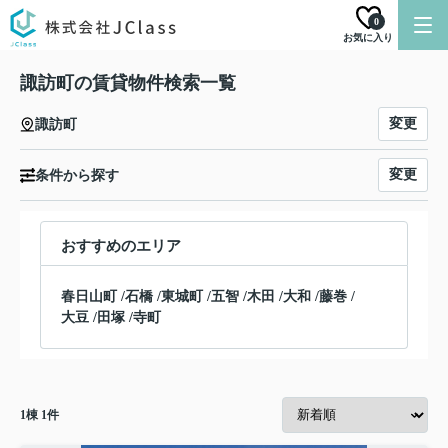
0
お気に入り
諏訪町の賃貸物件検索一覧
変更
諏訪町
変更
条件から探す
おすすめのエリア
春日山町
/
石橋
/
東城町
/
五智
/
木田
/
大和
/
藤巻
/
大豆
/
田塚
/
寺町
1
棟
1
件