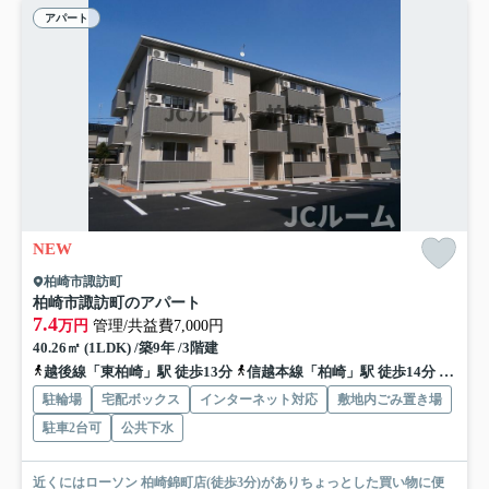
アパート
NEW
柏崎市諏訪町
柏崎市諏訪町のアパート
7.4
万円
管理/共益費7,000円
40.26㎡ (1LDK) /築9年 /3階建
越後線「東柏崎」駅 徒歩13分
信越本線「柏崎」駅 徒歩14分
信越本
駐輪場
宅配ボックス
インターネット対応
敷地内ごみ置き場
駐車2台可
公共下水
近くにはローソン 柏崎錦町店(徒歩3分)がありちょっとした買い物に便