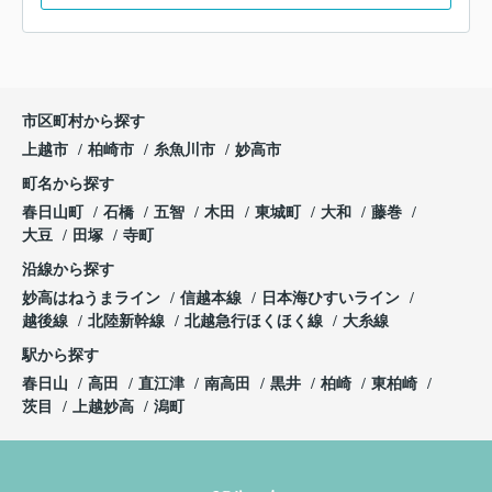
市区町村から探す
上越市
柏崎市
糸魚川市
妙高市
町名から探す
春日山町
石橋
五智
木田
東城町
大和
藤巻
大豆
田塚
寺町
沿線から探す
妙高はねうまライン
信越本線
日本海ひすいライン
越後線
北陸新幹線
北越急行ほくほく線
大糸線
駅から探す
春日山
高田
直江津
南高田
黒井
柏崎
東柏崎
茨目
上越妙高
潟町