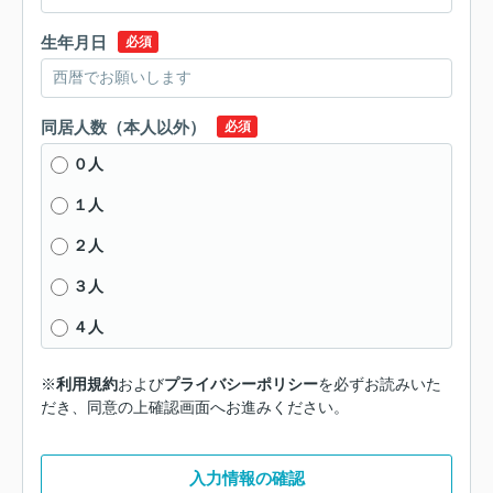
生年月日
必須
同居人数（本人以外）
必須
０人
１人
２人
３人
４人
※
利用規約
および
プライバシーポリシー
を必ずお読みいた
だき、同意の上確認画面へお進みください。
入力情報の確認