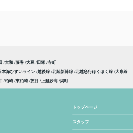
田
大和
藤巻
大豆
田塚
寺町
日本海ひすいライン
越後線
北陸新幹線
北越急行ほくほく線
大糸線
井
柏崎
東柏崎
茨目
上越妙高
潟町
トップページ
スタッフ