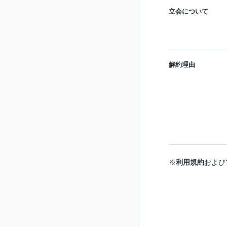
立会について
解約理由
※
利用規約
および