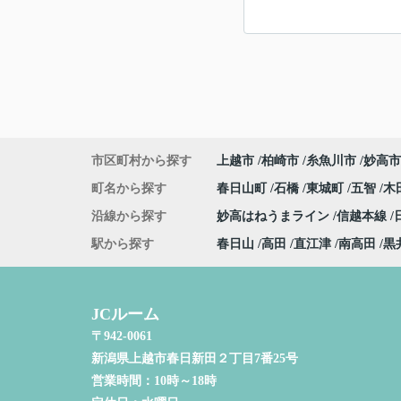
市区町村から探す
上越市
柏崎市
糸魚川市
妙高市
町名から探す
春日山町
石橋
東城町
五智
木
沿線から探す
妙高はねうまライン
信越本線
駅から探す
春日山
高田
直江津
南高田
黒
JCルーム
〒942-0061
新潟県上越市春日新田２丁目7番25号
営業時間：
10時～18時