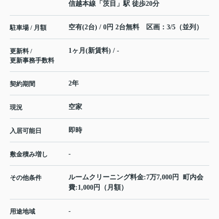
信越本線
「
茨目
」駅 徒歩20分
空有(2台) / 0円 2台無料 区画：3/5（並列）
駐車場 / 月額
1ヶ月(新賃料) / -
更新料 /
更新事務手数料
2年
契約期間
空家
現況
即時
入居可能日
-
敷金積み増し
ルームクリーニング料金:7万7,000円 町内会
その他条件
費:1,000円（月額）
-
用途地域