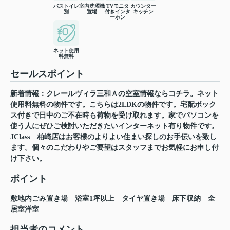
バストイレ
室内洗濯機
TVモニタ
カウンター
別
置場
付きインタ
キッチン
ーホン
ネット使用
料無料
セールスポイント
新着情報：クレールヴィラ三和Ａの空室情報ならコチラ。ネット
使用料無料の物件です。こちらは2LDKの物件です。宅配ボック
ス付きで日中のご不在時も荷物を受け取れます。家でパソコンを
使う人にぜひご検討いただきたいインターネット有り物件です。
JClass 柏崎店はお客様のよりよい住まい探しのお手伝いを致し
ます。個々のこだわりやご要望はスタッフまでお気軽にお申し付
け下さい。
ポイント
敷地内ごみ置き場
浴室1坪以上
タイヤ置き場
床下収納
全
居室洋室
担当者のコメント