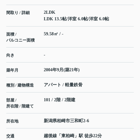
2LDK
間取り / 詳細
LDK 13.5帖
/
洋室 6.0帖
/
洋室 6.0帖
59.58㎡ / -
面積 /
バルコニー面積
-
向き
2004年9月(築21年)
築年月
アパート / 軽量鉄骨
種別 / 建物構造
101 / 2階 / 2階建
部屋 /
所在階 / 階建て
新潟県
柏崎市
三和町
2-6
所在地
越後線
「
東柏崎
」駅 徒歩22分
交通