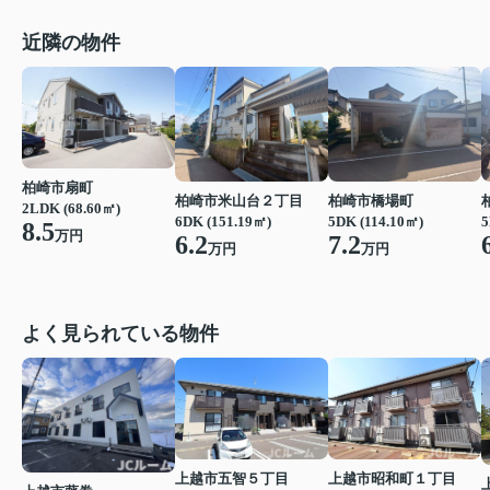
近隣の物件
柏崎市扇町
柏崎市米山台２丁目
柏崎市橋場町
2LDK (68.60㎡)
6DK (151.19㎡)
5DK (114.10㎡)
5
8.5
万円
6.2
7.2
万円
万円
よく見られている物件
上越市五智５丁目
上越市昭和町１丁目