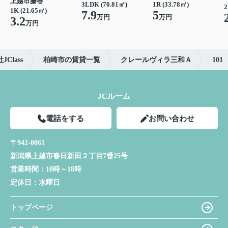
上越市藤巻
3LDK (70.81㎡)
1R (33.78㎡)
2
1K (21.65㎡)
7.9
5
万円
万円
3.2
万円
lass
柏崎市の賃貸一覧
クレールヴィラ三和Ａ
101
JCルーム
電話をする
お問い合わせ
〒942-0061
新潟県上越市春日新田２丁目7番25号
営業時間：
10時～18時
定休日：
水曜日
トップページ