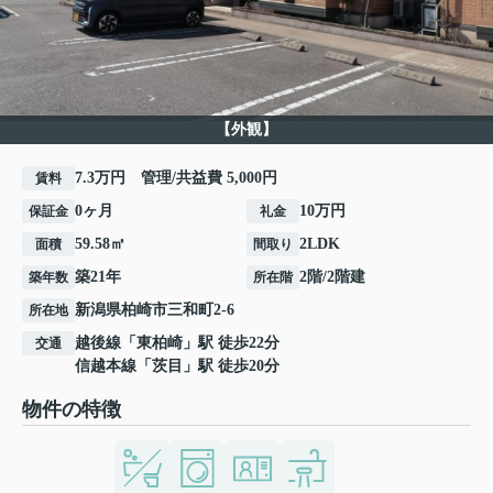
【外観】
7.3万円 管理/共益費 5,000円
賃料
0ヶ月
10万円
保証金
礼金
59.58㎡
2LDK
面積
間取り
築21年
2階/2階建
築年数
所在階
新潟県
柏崎市
三和町
2-6
所在地
越後線
「
東柏崎
」駅 徒歩22分
交通
信越本線
「
茨目
」駅 徒歩20分
物件の特徴