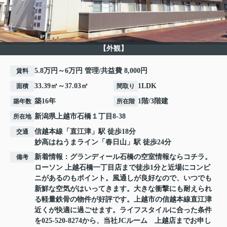
【外観】
5.8万円～6万円 管理/共益費 8,000円
賃料
33.39㎡～37.03㎡
1LDK
面積
間取り
築16年
1階/3階建
築年数
所在階
新潟県
上越市
石橋
１丁目8-38
所在地
信越本線
「
直江津
」駅 徒歩18分
交通
妙高はねうまライン
「
春日山
」駅 徒歩24分
新着情報：グランディール石橋の空室情報ならコチラ。
備考
ローソン 上越石橋一丁目店まで徒歩1分と近場にコンビ
ニがあるのもポイント。風通しが良好なので、いつでも
新鮮な空気がはいってきます。大きな衝撃にも耐えられ
る軽量鉄骨の物件が好評です。上越市の信越本線直江津
近くが快適に過ごせます。ライフスタイルに合った条件
を025-520-8274から、当社JCルーム 上越店までお申し