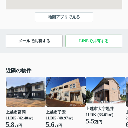
地図アプリで見る
メールで共有する
LINEで共有する
近隣の物件
上越市大字黒井
上越市富岡
上越市子安
1LDK (33.61㎡)
1LDK (42.48㎡)
1LDK (48.97㎡)
2
5.5
万円
5.8
5.6
万円
万円