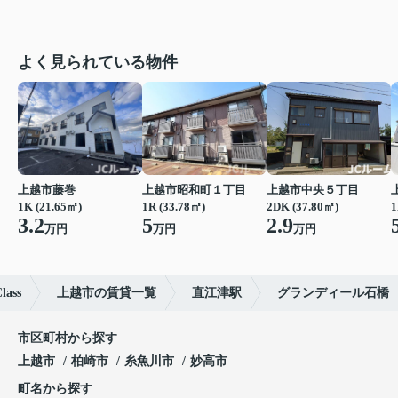
よく見られている物件
上越市藤巻
上越市昭和町１丁目
上越市中央５丁目
1K (21.65㎡)
1R (33.78㎡)
2DK (37.80㎡)
1
3.2
5
2.9
万円
万円
万円
ass
上越市の賃貸一覧
直江津駅
グランディール石橋
市区町村から探す
上越市
柏崎市
糸魚川市
妙高市
町名から探す