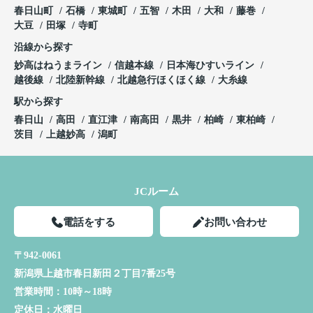
春日山町
石橋
東城町
五智
木田
大和
藤巻
大豆
田塚
寺町
沿線から探す
妙高はねうまライン
信越本線
日本海ひすいライン
越後線
北陸新幹線
北越急行ほくほく線
大糸線
駅から探す
春日山
高田
直江津
南高田
黒井
柏崎
東柏崎
茨目
上越妙高
潟町
JCルーム
電話をする
お問い合わせ
〒942-0061
新潟県上越市春日新田２丁目7番25号
営業時間：
10時～18時
定休日：
水曜日