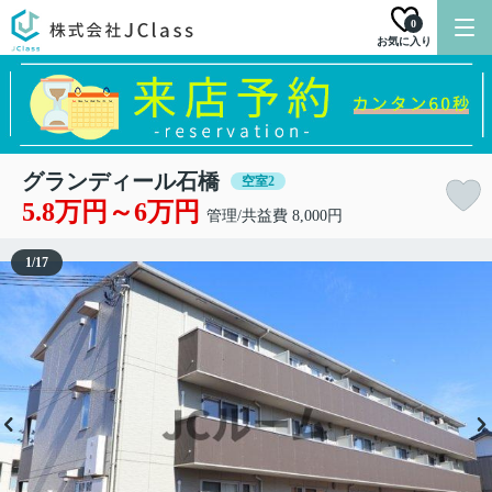
0
お気に入り
グランディール石橋
空室2
5.8万円～6万円
管理/共益費 8,000円
1
/
17