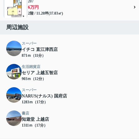
207
6万円
2階 / 11.20坪(37.03㎡)
周辺施設
スーパー
イチコ 直江津西店
871ｍ（11分）
生活雑貨店
セリア 上越五智店
903ｍ（12分）
スーパー
NARUS(ナルス) 国府店
1283ｍ（17分）
書店
知遊堂 上越店
1311ｍ（17分）