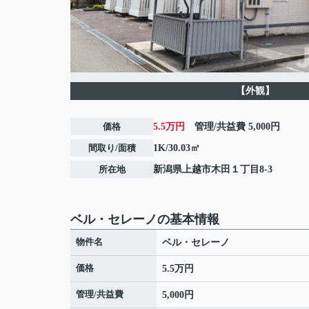
【外観】
価格
5.5万円
管理/共益費
5,000円
間取り/面積
1K/30.03㎡
所在地
新潟県
上越市
木田
１丁目8-3
ベル・セレーノの基本情報
物件名
ベル・セレーノ
価格
5.5万円
管理/共益費
5,000円