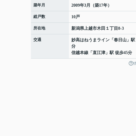
築年月
2009年3月（築17年）
総戸数
10戸
所在地
新潟県
上越市
木田
１丁目8-3
交通
妙高はねうまライン
「
春日山
」駅
分
信越本線
「
直江津
」駅 徒歩45分