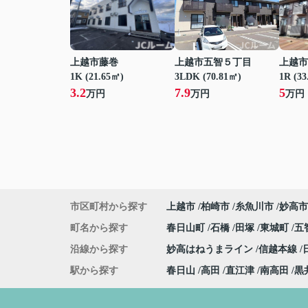
上越市藤巻
上越市五智５丁目
上越市
1K (21.65㎡)
3LDK (70.81㎡)
1R (33
3.2
7.9
5
万円
万円
万円
市区町村から探す
上越市
柏崎市
糸魚川市
妙高市
町名から探す
春日山町
石橋
田塚
東城町
五
沿線から探す
妙高はねうまライン
信越本線
駅から探す
春日山
高田
直江津
南高田
黒