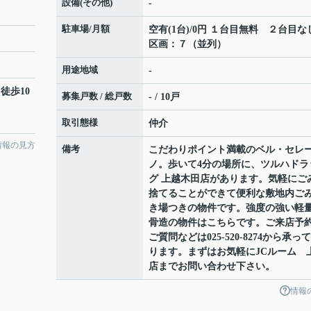
設備(その他)
-
駐車場/月額
空有(1台)/0円 １台目無料 ２台目
区画：７（並列）
用途地域
-
 徒歩10
募集戸数 / 総戸数
- / 10戸
取引態様
仲介
情報の見方
備考
こだわりポイント満載のベル・セレ
ノ。歩いて4分の場所に、ツルハドラ
グ 上越木田店があります。気軽にご
捨てることができて便利な敷地内ご
き場つきの物件です。強度の強い軽
骨造の物件はこちらです。ご来店予
ご質問などは025-520-8274から承っ
ります。まずはお気軽にJCルーム 
店までお問い合わせ下さい。
情報