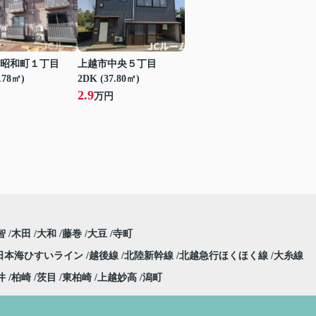
昭和町１丁目
上越市中央５丁目
.78㎡)
2DK (37.80㎡)
2.9
万円
智
木田
大和
藤巻
大豆
寺町
日本海ひすいライン
越後線
北陸新幹線
北越急行ほくほく線
大糸線
井
柏崎
茨目
東柏崎
上越妙高
潟町