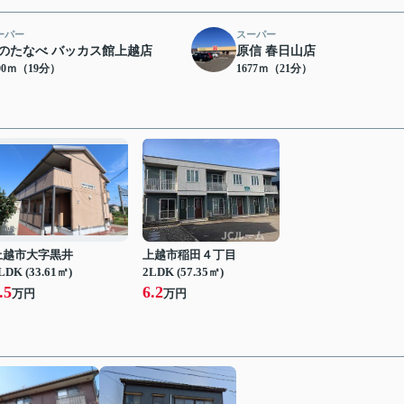
ーパー
スーパー
のたなべ バッカス館上越店
原信 春日山店
00ｍ（19分）
1677ｍ（21分）
上越市大字黒井
上越市稲田４丁目
LDK (33.61㎡)
2LDK (57.35㎡)
.5
6.2
万円
万円