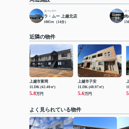
スーパー
ス
ラ・ムー 上越北店
肉
1085ｍ（14分）
15
近隣の物件
上越市富岡
上越市子安
1LDK (42.48㎡)
1LDK (48.97㎡)
1
5.8
5.6
5
万円
万円
よく見られている物件