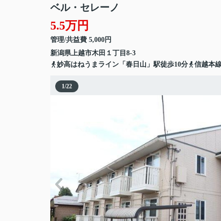
ベル・セレーノ
5.5万円
管理/共益費 5,000円
新潟県
上越市
木田
１丁目8-3
妙高はねうまライン「春日山」駅徒歩10分
信越本線
1
/
22