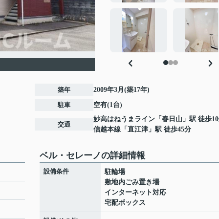
築年
2009年3月(築17年)
駐車
空有(1台)
妙高はねうまライン
「
春日山
」駅 徒歩1
交通
信越本線
「
直江津
」駅 徒歩45分
ベル・セレーノの詳細情報
設備条件
駐輪場
敷地内ごみ置き場
インターネット対応
宅配ボックス