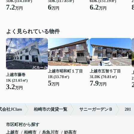
2
5DK (114.10㎡)
5DK (117.85㎡)
6DK (151.19㎡)
7.2
6
6.2
万円
万円
万円
よく見られている物件
上越市昭和町１丁目
上越市五智５丁目
上越市藤巻
1R (33.78㎡)
3LDK (70.81㎡)
2
1K (21.65㎡)
5
7.9
万円
万円
3.2
万円
社JClass
柏崎市の賃貸一覧
サニーガーデンＢ
201
市区町村から探す
上越市
柏崎市
糸魚川市
妙高市