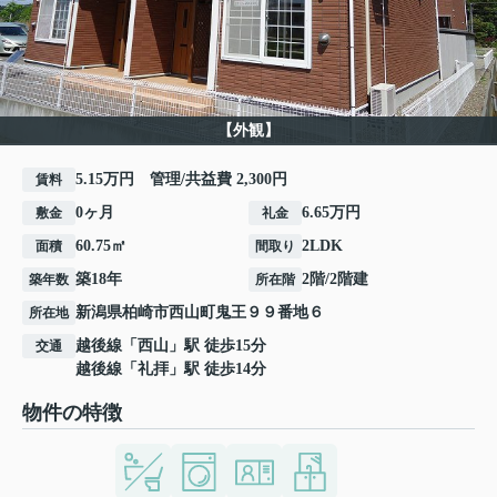
【外観】
5.15万円 管理/共益費 2,300円
賃料
0ヶ月
6.65万円
敷金
礼金
60.75㎡
2LDK
面積
間取り
築18年
2階/2階建
築年数
所在階
新潟県
柏崎市
西山町鬼王
９９番地６
所在地
越後線
「
西山
」駅 徒歩15分
交通
越後線
「
礼拝
」駅 徒歩14分
物件の特徴