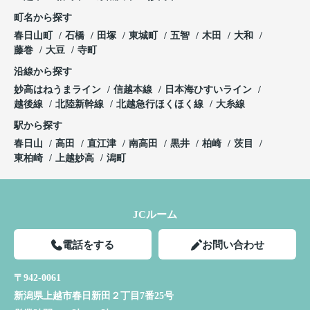
町名から探す
春日山町
石橋
田塚
東城町
五智
木田
大和
藤巻
大豆
寺町
沿線から探す
妙高はねうまライン
信越本線
日本海ひすいライン
越後線
北陸新幹線
北越急行ほくほく線
大糸線
駅から探す
春日山
高田
直江津
南高田
黒井
柏崎
茨目
東柏崎
上越妙高
潟町
JCルーム
電話をする
お問い合わせ
〒942-0061
新潟県上越市春日新田２丁目7番25号