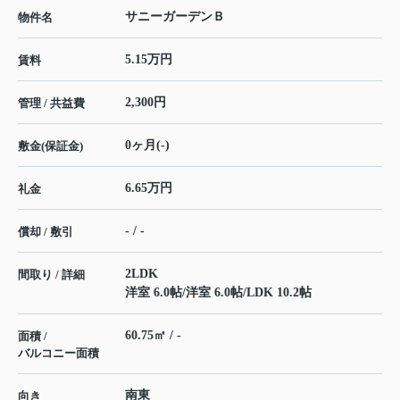
サニーガーデンＢ
物件名
5.15万円
賃料
2,300円
管理 / 共益費
0ヶ月(-)
敷金(保証金)
6.65万円
礼金
- / -
償却 / 敷引
2LDK
間取り / 詳細
洋室 6.0帖
/
洋室 6.0帖
/
LDK 10.2帖
60.75㎡ / -
面積 /
バルコニー面積
南東
向き