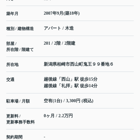
2007年9月(築18年)
築年月
アパート / 木造
種別 / 建物構造
201 / 2階 / 2階建
部屋 /
所在階 / 階建て
新潟県
柏崎市
西山町鬼王
９９番地６
所在地
越後線
「
西山
」駅 徒歩15分
交通
越後線
「
礼拝
」駅 徒歩14分
空有(1台) / 3,300円 (税込)
駐車場 / 月額
0ヶ月 / 2.2万円
更新料 /
更新事務手数料
-
契約期間