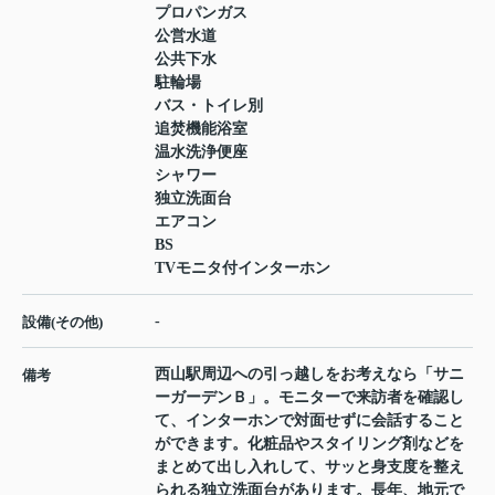
プロパンガス
公営水道
公共下水
駐輪場
バス・トイレ別
追焚機能浴室
温水洗浄便座
シャワー
独立洗面台
エアコン
BS
TVモニタ付インターホン
-
設備(その他)
西山駅周辺への引っ越しをお考えなら「サニ
備考
ーガーデンＢ」。モニターで来訪者を確認し
て、インターホンで対面せずに会話すること
ができます。化粧品やスタイリング剤などを
まとめて出し入れして、サッと身支度を整え
られる独立洗面台があります。長年、地元で