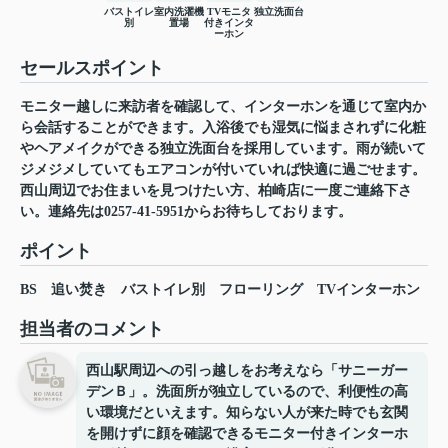
バストイレ
室内洗濯機
TVモニタ
独立洗面台
別
置場
付きインタ
ーホン
セールスポイント
モニター越しに来訪者を確認して、インターホンを通じて室内か
ら会話することができます。入浴後でも湿気に悩まされずに化粧
やヘアメイクができる独立洗面台を採用しています。雨が続いて
ジメジメしていてもエアコンが付いていれば快適に過ごせます。
西山周辺でお住まいを見つけたい方、柏崎店に一度ご連絡下さ
い。連絡先は0257-41-5951からお待ちしております。
ポイント
BS
追い焚き
バストイレ別
フローリング
TVインターホン
担当者のコメント
西山駅周辺への引っ越しをお考えなら「サニーガー
デンＢ」。洗面所が独立しているので、利便性の高
い環境だといえます。知らない人が来た時でも玄関
を開けずに顔を確認できるモニター付きインターホ