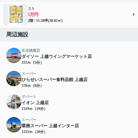
２A
5万円
2階 / 11.50坪(38.02㎡)
周辺施設
生活雑貨店
ダイソー 上越ウイングマーケット店
353ｍ（5分）
スーパー
ひらせいスーパー食料品館 上越店
570ｍ（8分）
デパート
イオン 上越店
1519ｍ（19分）
スーパー
業務スーパー 上越インター店
1555ｍ（20分）