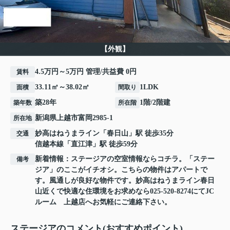
【外観】
4.5万円～5万円 管理/共益費 0円
賃料
33.11㎡～38.02㎡
1LDK
面積
間取り
築28年
1階/2階建
築年数
所在階
新潟県
上越市
富岡
2985-1
所在地
妙高はねうまライン
「
春日山
」駅 徒歩35分
交通
信越本線
「
直江津
」駅 徒歩59分
新着情報：ステージアの空室情報ならコチラ。「ステー
備考
ジア」のここがイチオシ。こちらの物件はアパートで
す。風通しが良好な物件です。妙高はねうまライン春日
山近くで快適な住環境をお求めなら025-520-8274にてJC
ルーム 上越店へお気軽にご連絡下さい。
ステージアのコメント(おすすめポイント)