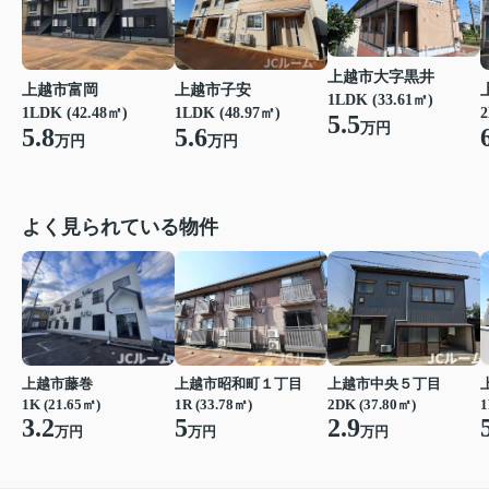
上越市大字黒井
上越市富岡
上越市子安
1LDK (33.61㎡)
1LDK (42.48㎡)
1LDK (48.97㎡)
2
5.5
万円
5.8
5.6
万円
万円
よく見られている物件
上越市藤巻
上越市昭和町１丁目
上越市中央５丁目
1K (21.65㎡)
1R (33.78㎡)
2DK (37.80㎡)
1
3.2
5
2.9
万円
万円
万円