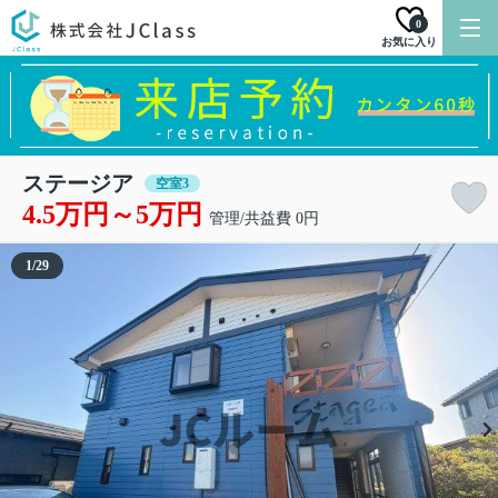
0
お気に入り
ステージア
空室3
4.5万円～5万円
管理/共益費 0円
1
/
29