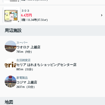
３０３
6.4万円
3階 / 11.34坪(37.51㎡)
周辺施設
スーパー
ウオロク 上越店
705ｍ（9分）
生活雑貨店
セリア はれまちショッピングセンター店
805ｍ（11分）
家電製品
コジマ 上越店
2637ｍ（33分）
地図