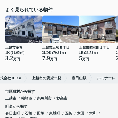
よく見られている物件
上越市藤巻
上越市五智５丁目
上越市昭和町１丁目
1K (21.65㎡)
3LDK (70.81㎡)
1R (33.78㎡)
2
3.2
7.9
5
万円
万円
万円
社JClass
上越市の賃貸一覧
春日山駅
ルミナーレ
市区町村から探す
上越市
柏崎市
糸魚川市
妙高市
町名から探す
春日山町
石橋
田塚
東城町
五智
木田
大和