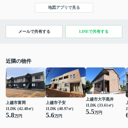
地図アプリで見る
メールで共有する
LINEで共有する
近隣の物件
上越市大字黒井
上越市富岡
上越市子安
1LDK (33.61㎡)
1LDK (42.48㎡)
1LDK (48.97㎡)
2
5.5
万円
5.8
5.6
万円
万円