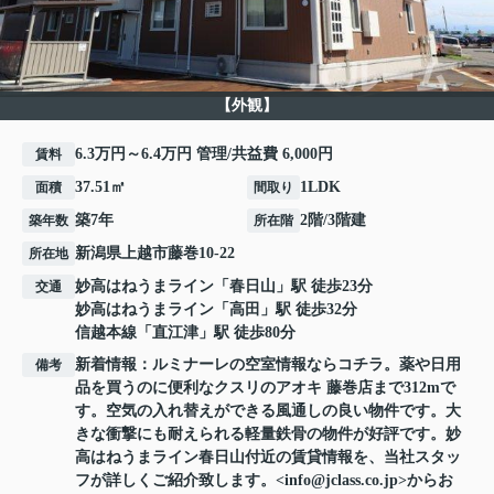
【外観】
6.3万円～6.4万円 管理/共益費 6,000円
賃料
37.51㎡
1LDK
面積
間取り
築7年
2階/3階建
築年数
所在階
新潟県
上越市
藤巻
10-22
所在地
妙高はねうまライン
「
春日山
」駅 徒歩23分
交通
妙高はねうまライン
「
高田
」駅 徒歩32分
信越本線
「
直江津
」駅 徒歩80分
新着情報：ルミナーレの空室情報ならコチラ。薬や日用
備考
品を買うのに便利なクスリのアオキ 藤巻店まで312mで
す。空気の入れ替えができる風通しの良い物件です。大
きな衝撃にも耐えられる軽量鉄骨の物件が好評です。妙
高はねうまライン春日山付近の賃貸情報を、当社スタッ
フが詳しくご紹介致します。<info@jclass.co.jp>からお