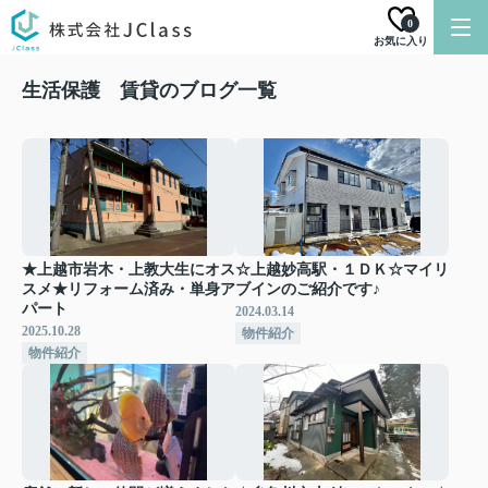
0
お気に入り
生活保護 賃貸のブログ一覧
★上越市岩木・上教大生にオス
☆上越妙高駅・１ＤＫ☆マイリ
スメ★リフォーム済み・単身ア
ブインのご紹介です♪
パート
2024.03.14
2025.10.28
物件紹介
物件紹介