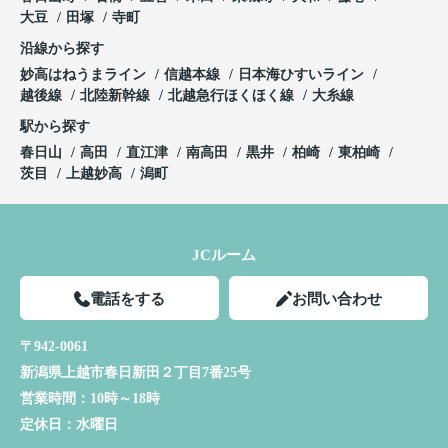
大豆
田塚
寺町
沿線から探す
妙高はねうまライン
信越本線
日本海ひすいライン
越後線
北陸新幹線
北越急行ほくほく線
大糸線
駅から探す
春日山
高田
直江津
南高田
黒井
柏崎
東柏崎
茨目
上越妙高
潟町
JCルーム
電話をする
お問い合わせ
〒942-0061
新潟県上越市春日新田２丁目7番25号
営業時間：
10時～18時
定休日：
水曜日