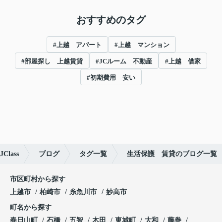
おすすめのタグ
#上越 アパート
#上越 マンション
#部屋探し 上越賃貸
#JCルーム 不動産
#上越 借家
#初期費用 安い
lass
ブログ
タグ一覧
生活保護 賃貸のブログ一覧
市区町村から探す
上越市
柏崎市
糸魚川市
妙高市
町名から探す
春日山町
石橋
五智
木田
東城町
大和
藤巻