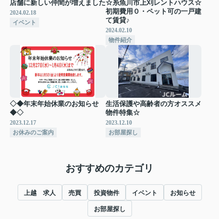
店舗に新しい仲間が増えました
☆糸魚川市上刈レントハウス☆
初期費用０・ペット可の一戸建
2024.02.18
て賃貸♪
イベント
2024.02.10
物件紹介
◇◆年末年始休業のお知らせ
生活保護や高齢者の方オススメ
◆◇
物件特集☆
2023.12.17
2023.12.10
お休みのご案内
お部屋探し
おすすめのカテゴリ
上越 求人
売買
投資物件
イベント
お知らせ
お部屋探し