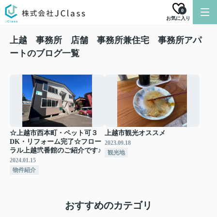
0
お気に入り
上越 事務所 店舗 事務所兼住宅 事務所アパ
ートのブログ一覧
☆上越市西本町・ペット可３
上越市観光オススメ
DK・リフォーム完了☆フロー
2023.09.18
ラル上越弐番館のご紹介です♪
観光地
2024.01.15
物件紹介
おすすめのカテゴリ