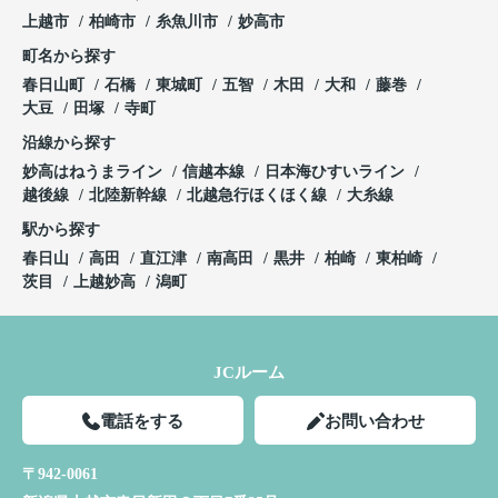
上越市
柏崎市
糸魚川市
妙高市
町名から探す
春日山町
石橋
東城町
五智
木田
大和
藤巻
大豆
田塚
寺町
沿線から探す
妙高はねうまライン
信越本線
日本海ひすいライン
越後線
北陸新幹線
北越急行ほくほく線
大糸線
駅から探す
春日山
高田
直江津
南高田
黒井
柏崎
東柏崎
茨目
上越妙高
潟町
JCルーム
電話をする
お問い合わせ
〒942-0061