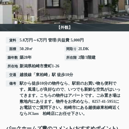
【外観】
5.8万円～6万円 管理/共益費 5,000円
賃料
50.20㎡
2LDK
面積
間取り
築28年
2階/3階建
築年数
所在階
新潟県
柏崎市
豊町
1-26
所在地
越後線
「
東柏崎
」駅 徒歩10分
交通
駅から徒歩10分の物件なら、駅前のお買い物も便利で
備考
す。風通しが良好なので、いつでも新鮮な空気がはいっ
てきます。こちらの物件はアパートです。ごみ置き場は
敷地内にあります。物件をお求めなら、0257-41-5951に
お電話でご質問下さい。柏崎市にある越後線東柏崎近く
ならJClass 柏崎店にお任せ下さい。
パークホームズ豊のコメント(おすすめポイント)