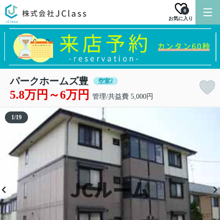
0
お気に入り
パークホームズ豊
空室2
5.8万円～6万円
管理/共益費 5,000円
1
/
19