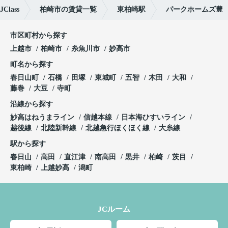
lass
柏崎市の賃貸一覧
東柏崎駅
パークホームズ豊
市区町村から探す
上越市
柏崎市
糸魚川市
妙高市
町名から探す
春日山町
石橋
田塚
東城町
五智
木田
大和
藤巻
大豆
寺町
沿線から探す
妙高はねうまライン
信越本線
日本海ひすいライン
越後線
北陸新幹線
北越急行ほくほく線
大糸線
駅から探す
春日山
高田
直江津
南高田
黒井
柏崎
茨目
東柏崎
上越妙高
潟町
JCルーム