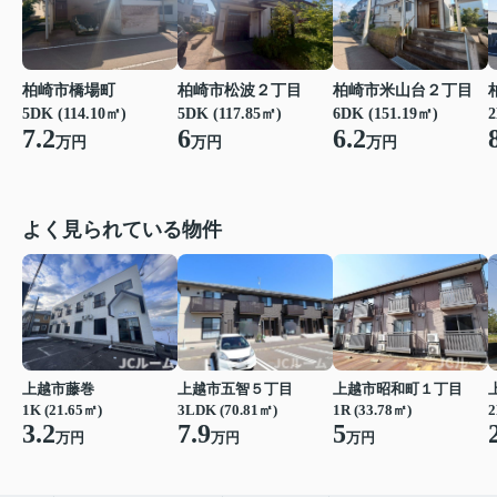
柏崎市橋場町
柏崎市松波２丁目
柏崎市米山台２丁目
2
5DK (114.10㎡)
5DK (117.85㎡)
6DK (151.19㎡)
7.2
6
6.2
万円
万円
万円
よく見られている物件
上越市藤巻
上越市五智５丁目
上越市昭和町１丁目
1K (21.65㎡)
3LDK (70.81㎡)
1R (33.78㎡)
2
3.2
7.9
5
万円
万円
万円