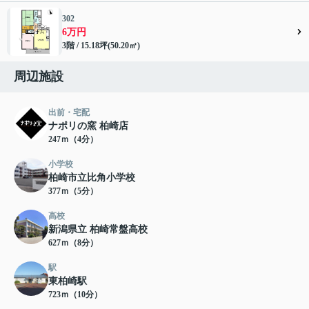
302
6万円
3階 / 15.18坪(50.20㎡)
周辺施設
出前・宅配
ナポリの窯 柏崎店
247ｍ（4分）
小学校
柏崎市立比角小学校
377ｍ（5分）
高校
新潟県立 柏崎常盤高校
627ｍ（8分）
駅
東柏崎駅
723ｍ（10分）