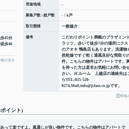
用途地域
-
募集戸数 / 総戸数
- / 6戸
取引態様
一般媒介
備考
こだわりポイント満載のプラザミン
歩45分
ラッツ。歩いて徒歩7分の場所にクス
 徒歩46
のアオキ 鴨島店もあります。洗濯物
然乾燥ですぐ乾く通風良好な間取り
情報の見方
件。こちらの物件はアパートです。
を持った方は是非お気軽にお問い合
さい。JCルーム 上越店の連絡先は
らTEL;025-520-
8274,Mail;info@jclass.co.jpです。
情報
ポイント)
があって楽ですよ。風通しが良い物件です。こちらの物件はアパートで