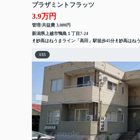
プラザミントフラッツ
3.9万円
管理/共益費 3,000円
新潟県
上越市
鴨島
１丁目7-24
妙高はねうまライン「高田」駅徒歩45分
妙高はねう
1
/
15