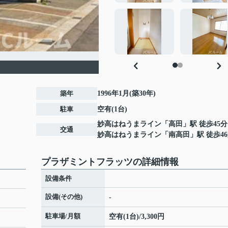
築年
1996年1月(築30年)
駐車
空有(1台)
妙高はねうまライン
「
高田
」駅 徒歩45分
交通
妙高はねうまライン
「
南高田
」駅 徒歩4
プラザミントフラッツの詳細情報
設備条件
設備(その他)
-
駐車場/月額
空有(1台)/3,300円