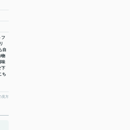
トフ
リ
も自
の物
興味
せ下
こち
の見方