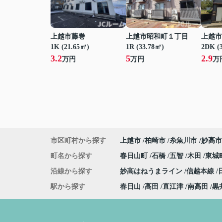
上越市藤巻
上越市昭和町１丁目
上越市
1K (21.65㎡)
1R (33.78㎡)
2DK (
3.2
5
2.9
万円
万円
万
市区町村から探す
上越市
柏崎市
糸魚川市
妙高市
町名から探す
春日山町
石橋
五智
木田
東城
沿線から探す
妙高はねうまライン
信越本線
駅から探す
春日山
高田
直江津
南高田
黒