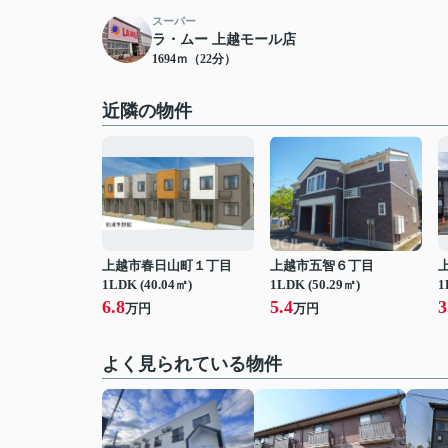
スーパー
ラ・ムー 上越モール店
1694ｍ（22分）
近隣の物件
上越市春日山町１丁目
上越市五智６丁目
1LDK (40.04㎡)
1LDK (50.29㎡)
1
6.8
5.4
3
万円
万円
よく見られている物件