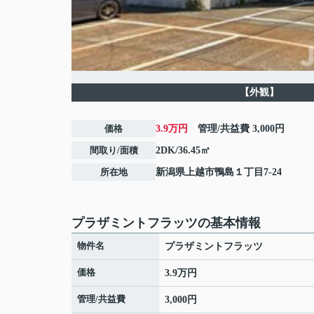
【外観】
価格
3.9万円
管理/共益費
3,000円
間取り/面積
2DK/36.45㎡
所在地
新潟県
上越市
鴨島
１丁目7-24
プラザミントフラッツの基本情報
物件名
プラザミントフラッツ
価格
3.9万円
管理/共益費
3,000円