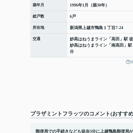
築年月
1996年1月（築30年）
総戸数
6戸
所在地
新潟県
上越市
鴨島
１丁目7-24
交通
妙高はねうまライン
「
高田
」駅 徒
妙高はねうまライン
「
南高田
」駅
分
プラザミントフラッツのコメント(おすすめ
郵便局での手続きなども徒歩3分に上越鴨島郵便局