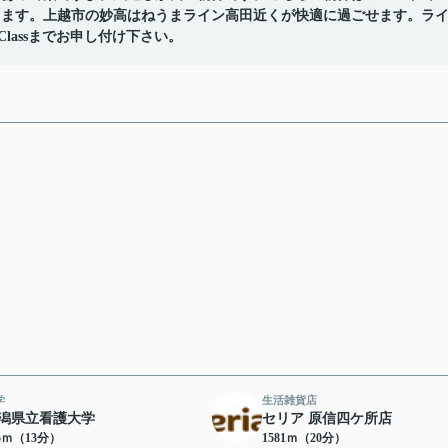
ります。上越市の妙高はねうまライン高田近くが快適に過ごせます。ラ
JClassまでお申し付け下さい。
学
生活雑貨店
潟県立看護大学
セリア 原信四ケ所店
75ｍ（13分）
1581ｍ（20分）