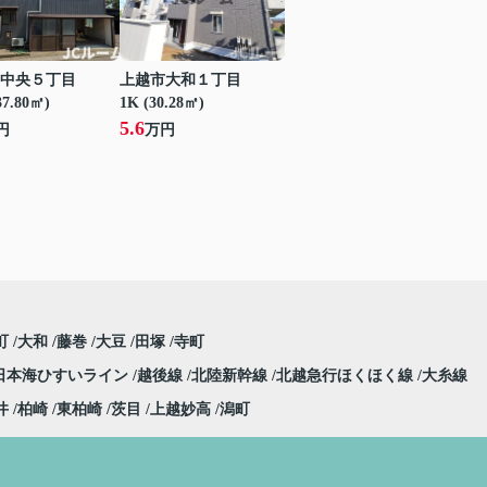
中央５丁目
上越市大和１丁目
37.80㎡)
1K (30.28㎡)
5.6
円
万円
町
大和
藤巻
大豆
田塚
寺町
日本海ひすいライン
越後線
北陸新幹線
北越急行ほくほく線
大糸線
井
柏崎
東柏崎
茨目
上越妙高
潟町