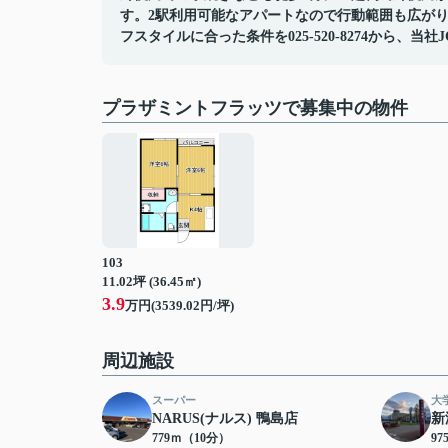
す。2駅利用可能なアパートなので行動範囲も広が
フスタイルに合った条件を025-520-8274から、当社
プラザミントフラッツで募集中の物件
103
11.02坪 (36.45㎡)
3.9
万円(3539.02円/坪)
周辺施設
スーパー
大
NARUS(ナルス) 鴨島店
新
779ｍ（10分）
9