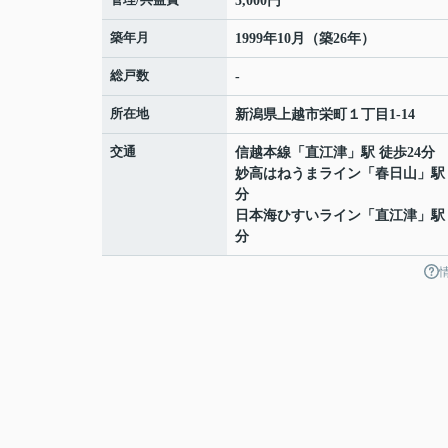
5,000円
築年月
1999年10月（築26年）
総戸数
-
所在地
新潟県
上越市
栄町
１丁目1-14
交通
信越本線
「
直江津
」駅 徒歩24分
妙高はねうまライン
「
春日山
」駅
分
日本海ひすいライン
「
直江津
」駅
分