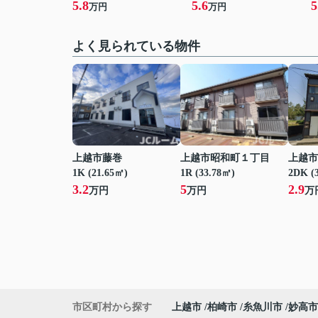
5.8
5.6
5
万円
万円
よく見られている物件
上越市藤巻
上越市昭和町１丁目
上越市
1K (21.65㎡)
1R (33.78㎡)
2DK (
3.2
5
2.9
万円
万円
万
市区町村から探す
上越市
柏崎市
糸魚川市
妙高市