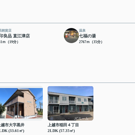
活雑貨店
温泉
印良品 直江津店
七福の湯
61ｍ（19分）
2767ｍ（35分）
上越市大字黒井
上越市稲田４丁目
LDK (33.61㎡)
2LDK (57.35㎡)