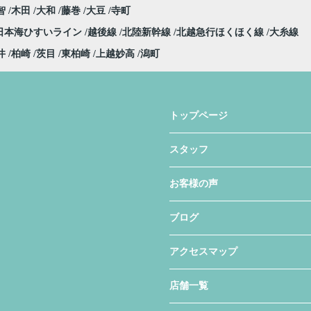
智
木田
大和
藤巻
大豆
寺町
日本海ひすいライン
越後線
北陸新幹線
北越急行ほくほく線
大糸線
井
柏崎
茨目
東柏崎
上越妙高
潟町
トップページ
スタッフ
お客様の声
ブログ
アクセスマップ
店舗一覧