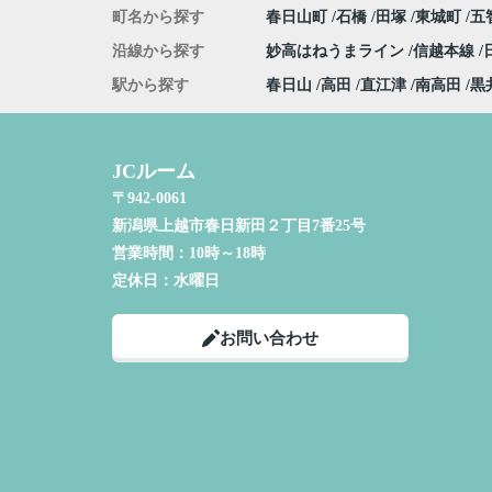
町名から探す
春日山町
石橋
田塚
東城町
五
沿線から探す
妙高はねうまライン
信越本線
駅から探す
春日山
高田
直江津
南高田
黒
JCルーム
〒942-0061
新潟県上越市春日新田２丁目7番25号
営業時間：
10時～18時
定休日：
水曜日
お問い合わせ