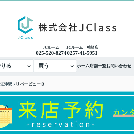
JCルーム
JCルーム 柏崎店
025-520-8274
0257-41-5951
借りる
買う
ホーム
店舗一覧
お問い合わせ
直江津駅
リバービューＢ