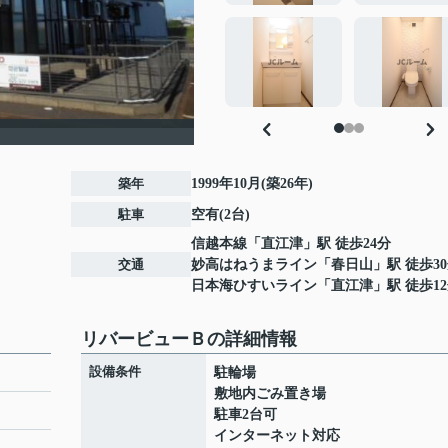
築年
1999年10月(築26年)
駐車
空有(2台)
信越本線
「
直江津
」駅 徒歩24分
交通
妙高はねうまライン
「
春日山
」駅 徒歩3
日本海ひすいライン
「
直江津
」駅 徒歩1
リバービューＢの詳細情報
設備条件
駐輪場
敷地内ごみ置き場
駐車2台可
インターネット対応