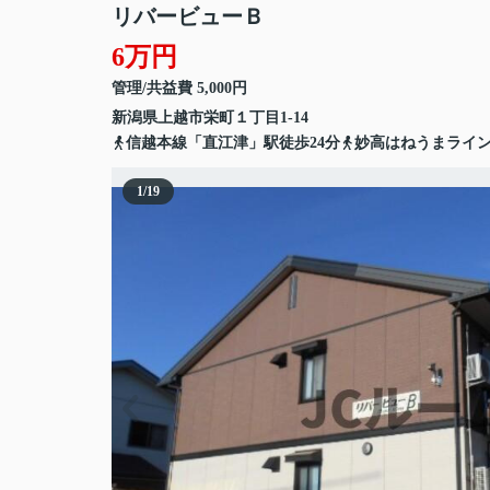
リバービューＢ
6万円
管理/共益費 5,000円
新潟県
上越市
栄町
１丁目1-14
信越本線「直江津」駅徒歩24分
妙高はねうまライン
1
/
19