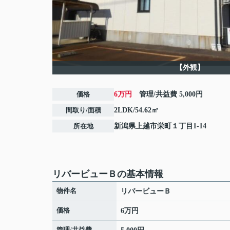
【外観】
価格
6万円
管理/共益費
5,000円
間取り/面積
2LDK/54.62㎡
所在地
新潟県
上越市
栄町
１丁目1-14
リバービューＢの基本情報
物件名
リバービューＢ
価格
6万円
管理/共益費