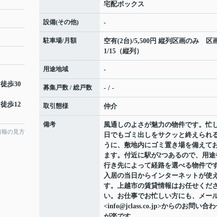
宅配ボックス
設備(その他)
-
駐車場/月額
空有(2台)/5,500円 縦列区画のみ 区
1/15（縦列）
用途地域
-
 徒歩30
募集戸数 / 総戸数
- / -
 徒歩12
取引態様
仲介
備考
風通しのよさが魅力の物件です。忙
情報の見方
日でもゴミ出しをサクッと終えられ
うに、敷地内にゴミ置き場を備えて
ます。付近に駅が2つあるので、用途
行き先によって経路を選べる物件で
入居の当日からインターネットが使
す。上越市の賃貸情報はお任せくだ
い。お仕事でお忙しい方にも、メー
<info@jclass.co.jp>からのお問い合
が楽です。