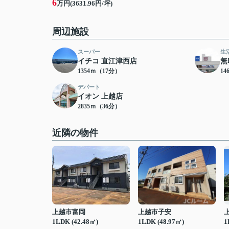
6
万円(3631.96円/坪)
周辺施設
スーパー
生
イチコ 直江津西店
無
1354ｍ（17分）
14
デパート
イオン 上越店
2835ｍ（36分）
近隣の物件
上越市富岡
上越市子安
1LDK (42.48㎡)
1LDK (48.97㎡)
1