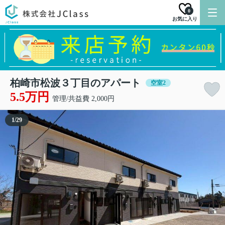
0
お気に入り
柏崎市松波３丁目のアパート
空室2
5.5万円
管理/共益費 2,000円
1
/
29