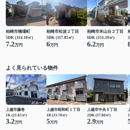
柏崎市橋場町
柏崎市松波２丁目
柏崎市米山台２丁目
2
5DK (114.10㎡)
5DK (117.85㎡)
6DK (151.19㎡)
7.2
6
6.2
万円
万円
万円
よく見られている物件
上越市藤巻
上越市昭和町１丁目
上越市中央５丁目
1K (21.65㎡)
1R (33.78㎡)
2DK (37.80㎡)
1
3.2
5
2.9
万円
万円
万円