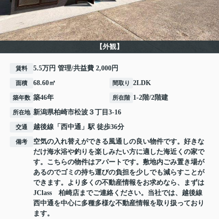
【外観】
5.5万円 管理/共益費 2,000円
賃料
68.60㎡
2LDK
面積
間取り
築46年
1-2階/2階建
築年数
所在階
新潟県
柏崎市
松波
３丁目3-16
所在地
越後線
「
西中通
」駅 徒歩36分
交通
空気の入れ替えができる風通しの良い物件です。好きな
備考
だけ海水浴や釣りを楽しみたい方に適した海近くの家で
す。こちらの物件はアパートです。敷地内ごみ置き場が
あるのでゴミの持ち運びの負担を少しでも減らすことが
できます。より多くの不動産情報をお求めなら、まずは
JClass 柏崎店までご連絡ください。当社では、越後線
西中通を中心に多種多様な不動産情報を取り扱っており
ます。