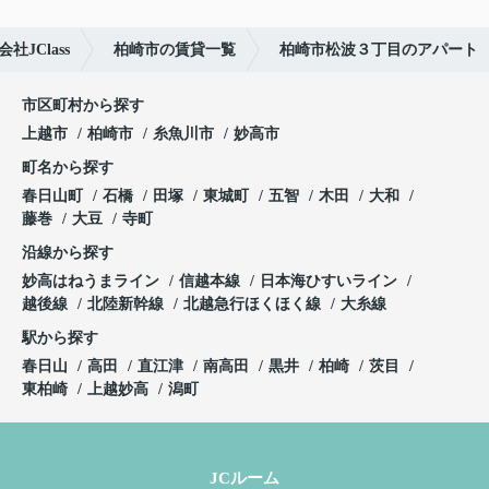
JClass
柏崎市の賃貸一覧
柏崎市松波３丁目のアパート
市区町村から探す
上越市
柏崎市
糸魚川市
妙高市
町名から探す
春日山町
石橋
田塚
東城町
五智
木田
大和
藤巻
大豆
寺町
沿線から探す
妙高はねうまライン
信越本線
日本海ひすいライン
越後線
北陸新幹線
北越急行ほくほく線
大糸線
駅から探す
春日山
高田
直江津
南高田
黒井
柏崎
茨目
東柏崎
上越妙高
潟町
JCルーム