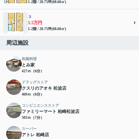
1-2階 / 20.75坪(68.60㎡)
３
5.5万円
1-2階 / 20.75坪(68.60㎡)
周辺施設
和風料理
とみ家
427ｍ（6分）
ドラッグストア
クスリのアオキ 松波店
469ｍ（6分）
コンビニエンスストア
ファミリーマート 柏崎松波店
503ｍ（7分）
スーパー
アトレ 柏崎店