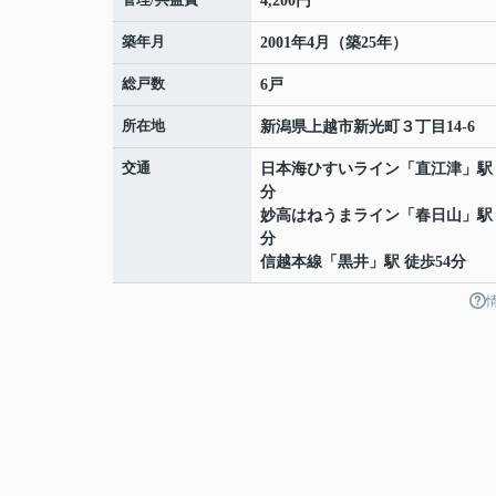
4,200円
築年月
2001年4月（築25年）
総戸数
6戸
所在地
新潟県
上越市
新光町
３丁目14-6
交通
日本海ひすいライン
「
直江津
」駅
分
妙高はねうまライン
「
春日山
」駅
分
信越本線
「
黒井
」駅 徒歩54分