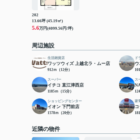
202
13.66坪 (45.19㎡)
5.6
万円(4099.56円/坪)
周辺施設
生活雑貨店
ド
ワッツウィズ 上越北ラ・ムー店
ウ
912ｍ（12分）
10
スーパー
ス
イチコ 直江津西店
N
1185ｍ（15分）
12
ショッピングセンター
家
イオン 下門前店
コ
1578ｍ（20分）
18
近隣の物件