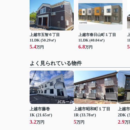
上越市五智６丁目
上越市春日山町１丁目
1LDK (50.29㎡)
1LDK (40.04㎡)
1
5.4
6.8
5
万円
万円
よく見られている物件
上越市藤巻
上越市昭和町１丁目
上越市
1K (21.65㎡)
1R (33.78㎡)
2DK (
3.2
5
2.9
万円
万円
万