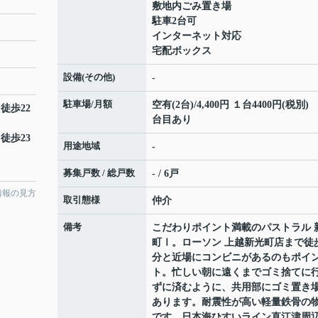
敷地内ごみ置き場
駐車2台可
インターネット対応
宅配ボックス
設備(その他)
-
駐車場/月額
空有(2台)/4,400円 １台4400円(税別)
 徒歩22
台目あり
 徒歩23
用途地域
-
募集戸数 / 総戸数
- / 6戸
情報の見方
取引態様
仲介
備考
こだわりポイント満載のパストラル 
町Ⅰ。ローソン 上越新光町店まで徒
分と近場にコンビニがあるのもポイ
ト。忙しい朝に遠くまでゴミ捨てに
ずに済むように、共用部にゴミ置き
あります。耐震性が高い軽量鉄骨の
です。日本海ひすいライン直江津周