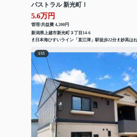
パストラル 新光町Ⅰ
5.6万円
管理/共益費 4,200円
新潟県
上越市
新光町
３丁目14-6
日本海ひすいライン「直江津」駅徒歩22分
妙高はね
1
/
15