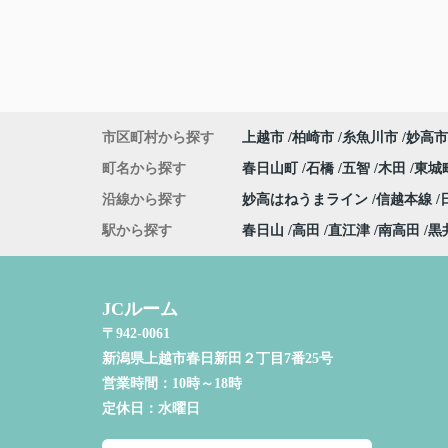
市区町村から探す
上越市
柏崎市
糸魚川市
妙高市
町名から探す
春日山町
石橋
五智
木田
東城
沿線から探す
妙高はねうまライン
信越本線
駅から探す
春日山
高田
直江津
南高田
黒
JCルーム
〒942-0061
新潟県上越市春日新田２丁目7番25号
営業時間：
10時～18時
定休日：
水曜日