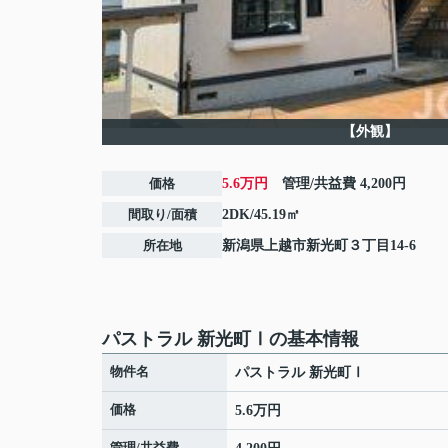
【外観】
価格
5.6万円
管理/共益費
4,200円
間取り/面積
2DK/45.19㎡
所在地
新潟県
上越市
新光町
３丁目14-6
パストラル 新光町Ⅰの基本情報
物件名
パストラル 新光町Ⅰ
価格
5.6万円
管理/共益費