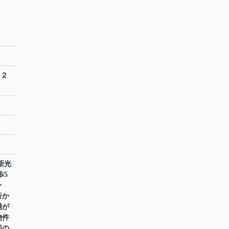
 ２
新光
歩5
ン
行か
場が
物件
辺の