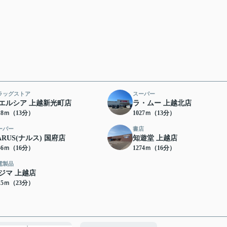
ラッグストア
スーパー
エルシア 上越新光町店
ラ・ムー 上越北店
18ｍ（13分）
1027ｍ（13分）
ーパー
書店
ARUS(ナルス) 国府店
知遊堂 上越店
46ｍ（16分）
1274ｍ（16分）
電製品
ジマ 上越店
15ｍ（23分）