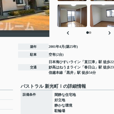
築年
2001年4月(築25年)
駐車
空有(2台)
日本海ひすいライン
「
直江津
」駅 徒歩2
交通
妙高はねうまライン
「
春日山
」駅 徒歩2
信越本線
「
黒井
」駅 徒歩54分
パストラル 新光町Ⅰの詳細情報
設備条件
閑静な住宅地
好立地
静かな環境
駐輪場