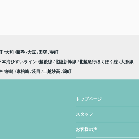
町
大和
藤巻
大豆
田塚
寺町
日本海ひすいライン
越後線
北陸新幹線
北越急行ほくほく線
大糸線
井
柏崎
東柏崎
茨目
上越妙高
潟町
トップページ
スタッフ
お客様の声