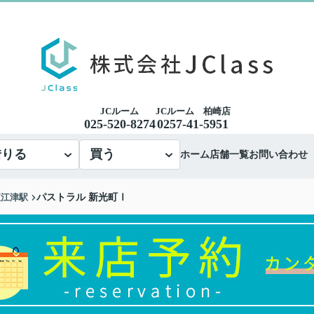
JCルーム
JCルーム 柏崎店
025-520-8274
0257-41-5951
借りる
買う
ホーム
店舗一覧
お問い合わせ
直江津駅
パストラル 新光町Ⅰ