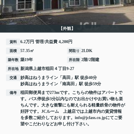
【外観】
6.2万円 管理/共益費 4,200円
賃料
57.35㎡
2LDK
面積
間取り
築19年
2階/2階建
築年数
所在階
新潟県
上越市
稲田
４丁目9-27
所在地
妙高はねうまライン
「
高田
」駅 徒歩40分
交通
妙高はねうまライン
「
南高田
」駅 徒歩59分
稲田郵便局まで273mです。こちらの物件はアパートで
備考
す。バス停徒歩3分以内なのでお出かけやお買い物も楽
ちんです。大きな衝撃にも耐えられる軽量鉄骨の物件が
好評です。JCルーム 上越店では上越市内の賃貸情報
を多数ご紹介しております。info@jclass.co.jpにてご要
望やこだわりなどお申し付け下さい。