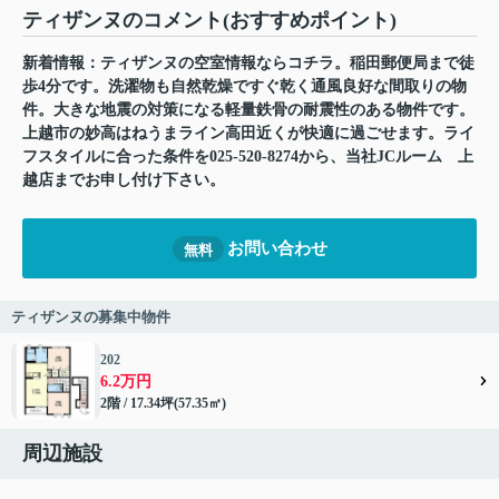
ティザンヌのコメント(おすすめポイント)
新着情報：ティザンヌの空室情報ならコチラ。稲田郵便局まで徒
歩4分です。洗濯物も自然乾燥ですぐ乾く通風良好な間取りの物
件。大きな地震の対策になる軽量鉄骨の耐震性のある物件です。
上越市の妙高はねうまライン高田近くが快適に過ごせます。ライ
フスタイルに合った条件を025-520-8274から、当社JCルーム 上
越店までお申し付け下さい。
お問い合わせ
無料
ティザンヌの募集中物件
202
6.2万円
2階 / 17.34坪(57.35㎡)
周辺施設