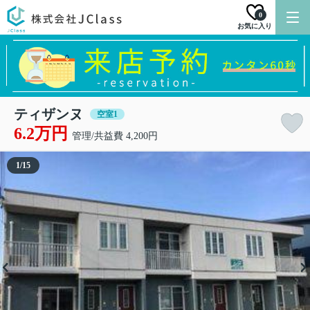
0
お気に入り
ティザンヌ
空室1
6.2万円
管理/共益費 4,200円
1
/
15