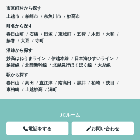
市区町村から探す
上越市
柏崎市
糸魚川市
妙高市
町名から探す
春日山町
石橋
田塚
東城町
五智
木田
大和
藤巻
大豆
寺町
沿線から探す
妙高はねうまライン
信越本線
日本海ひすいライン
越後線
北陸新幹線
北越急行ほくほく線
大糸線
駅から探す
春日山
高田
直江津
南高田
黒井
柏崎
茨目
東柏崎
上越妙高
潟町
JCルーム
電話をする
お問い合わせ