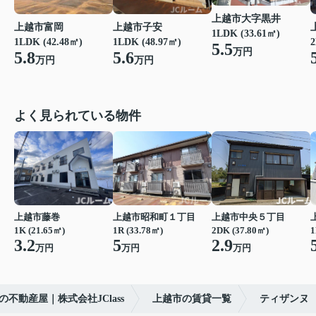
上越市大字黒井
上越市富岡
上越市子安
1LDK (33.61㎡)
1LDK (42.48㎡)
1LDK (48.97㎡)
2
5.5
万円
5.8
5.6
万円
万円
よく見られている物件
上越市藤巻
上越市昭和町１丁目
上越市中央５丁目
1K (21.65㎡)
1R (33.78㎡)
2DK (37.80㎡)
1
3.2
5
2.9
万円
万円
万円
の不動産屋｜株式会社JClass
上越市の賃貸一覧
ティザンヌ